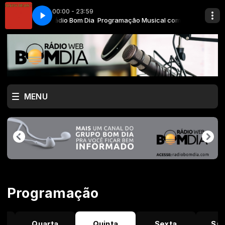
00:00 - 23:59
o Musical com Rádio Bom Dia
ds - Psycho Killer
Programação Musical com Rádio Bom Dia
Talking Heads - Psycho Killer
MENU
Programação
Quarta
Quinta
Sexta
Sá